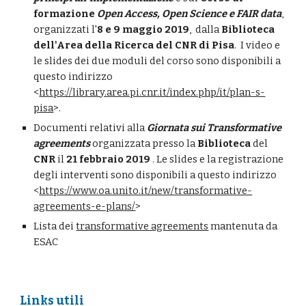
formazione 
Open Access, Open Science e FAIR data
, 
organizzati l'
8 e 9 maggio 2019
,  dalla 
Biblioteca 
dell'Area della Ricerca del CNR di Pisa
.  I video e 
le slides dei due moduli del corso sono disponibili a 
questo indirizzo 
<
https://library.area.pi.cnr.it/index.php/it/plan-s-
pisa
>.
Documenti relativi alla 
Giornata sui Transformative 
agreements
 organizzata presso la 
Biblioteca 
del 
CNR 
il 
21 febbraio 2019
 . Le slides e la registrazione 
degli interventi sono disponibili a questo indirizzo 
<
https://www.oa.unito.it/new/transformative-
agreements-e-plans/
>
Lista dei 
transformative agreements
 mantenuta da 
ESAC 
Links utili